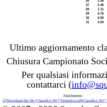
26
1.50
27
1.46
28
1.31
29
0.76
30
0.50
31
0.29
Ultimo aggiornamento cla
Chiusura Campionato Socia
Per qualsiasi informaz
contattarci (
info@squ
Attachments:
Classifica 2017 