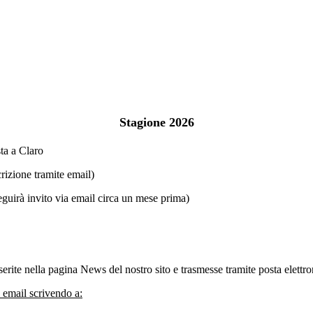
Stagione 2026
a a Claro
rizione tramite email)
à invito via email circa un mese prima)
serite nella pagina News del nostro sito e trasmesse tramite posta elettr
o email scrivendo a: