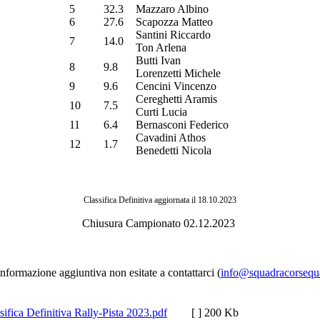
5
32.3
Mazzaro Albino
6
27.6
Scapozza Matteo
Santini Riccardo
7
14.0
Ton Arlena
Butti Ivan
8
9.8
Lorenzetti Michele
9
9.6
Cencini Vincenzo
Cereghetti Aramis
10
7.5
Curti Lucia
11
6.4
Bernasconi Federico
Cavadini Athos
12
1.7
Benedetti Nicola
Classifica Definitiva aggiornata il 18.10.2023
Chiusura Campionato 02.12.2023
informazione aggiuntiva non esitate a contattarci (
info@squadracorsequa
sifica Definitiva Rally-Pista 2023.pdf
[ ]
200 Kb