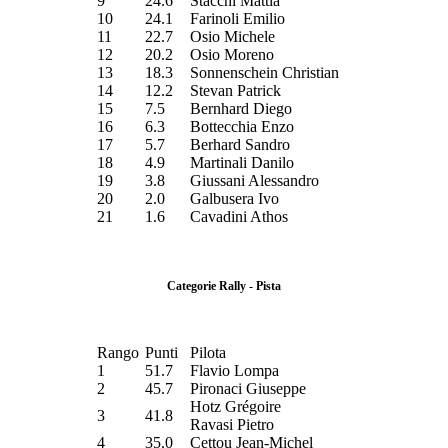
9
24.6
Stacchi Mattia
10
24.1
Farinoli Emilio
11
22.7
Osio Michele
12
20.2
Osio Moreno
13
18.3
Sonnenschein Christian
14
12.2
Stevan Patrick
15
7.5
Bernhard Diego
16
6.3
Bottecchia Enzo
17
5.7
Berhard Sandro
18
4.9
Martinali Danilo
19
3.8
Giussani Alessandro
20
2.0
Galbusera Ivo
21
1.6
Cavadini Athos
Categorie Rally - Pista
Rango
Punti
Pilota
1
51.7
Flavio Lompa
2
45.7
Pironaci Giuseppe
Hotz Grégoire
3
41.8
Ravasi Pietro
4
35.0
Cettou Jean-Michel