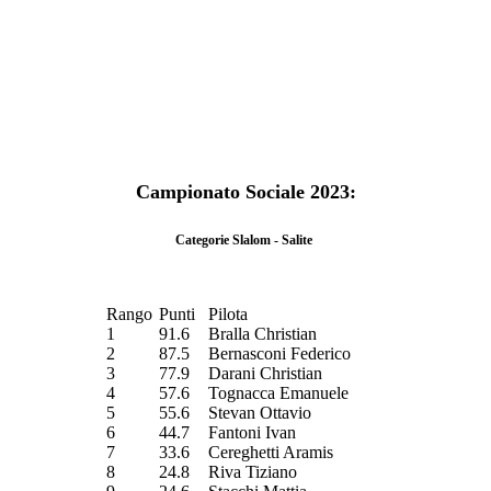
Campionato Sociale 2023:
Categorie Slalom - Salite
Rango
Punti
Pilota
1
91.6
Bralla Christian
2
87.5
Bernasconi Federico
3
77.9
Darani Christian
4
57.6
Tognacca Emanuele
5
55.6
Stevan Ottavio
6
44.7
Fantoni Ivan
7
33.6
Cereghetti Aramis
8
24.8
Riva Tiziano