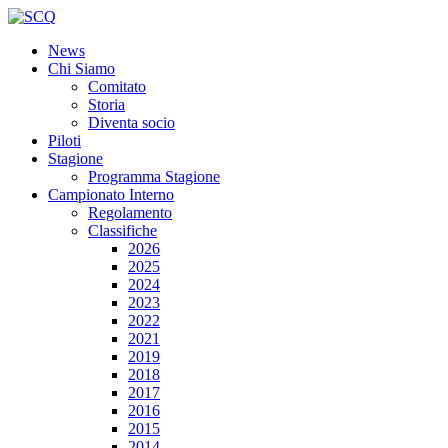
News
Chi Siamo
Comitato
Storia
Diventa socio
Piloti
Stagione
Programma Stagione
Campionato Interno
Regolamento
Classifiche
2026
2025
2024
2023
2022
2021
2019
2018
2017
2016
2015
2014