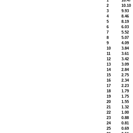
1
10.47
2
10.10
3
9.93
4
8.46
5
8.19
6
6.03
7
5.52
8
5.07
9
4.09
10
3.84
11
3.61
12
3.42
13
3.09
14
2.84
15
2.75
16
2.34
17
2.23
18
1.79
19
1.75
20
1.55
21
1.32
22
1.00
23
0.88
24
0.81
25
0.69