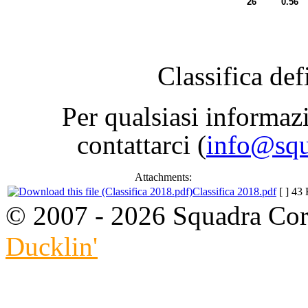
26
0.56
C
lassifica de
Per qualsiasi informaz
contattarci (
info@squ
Attachments:
Classifica 2018.pdf
[ ]
43 
© 2007 - 2026 Squadra Cors
Ducklin'